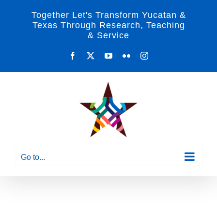
Skip
Together Let's Transform Yucatan &
to
Texas Through Research, Teaching
& Service
content
Facebook
X
YouTube
Flickr
Instagram
Go to...